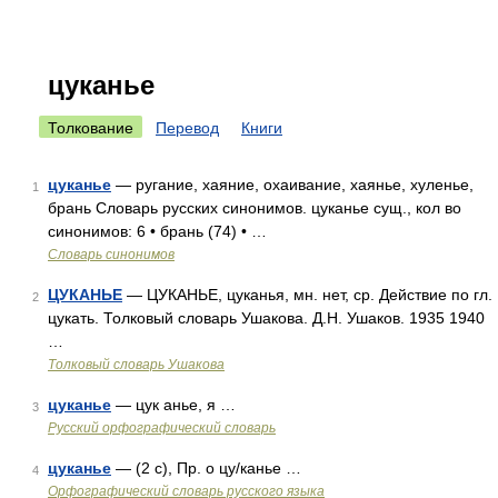
цуканье
Толкование
Перевод
Книги
цуканье
— ругание, хаяние, охаивание, хаянье, хуленье,
1
брань Словарь русских синонимов. цуканье сущ., кол во
синонимов: 6 • брань (74) • …
Словарь синонимов
ЦУКАНЬЕ
— ЦУКАНЬЕ, цуканья, мн. нет, ср. Действие по гл.
2
цукать. Толковый словарь Ушакова. Д.Н. Ушаков. 1935 1940
…
Толковый словарь Ушакова
цуканье
— цук анье, я …
3
Русский орфографический словарь
цуканье
— (2 с), Пр. о цу/канье …
4
Орфографический словарь русского языка