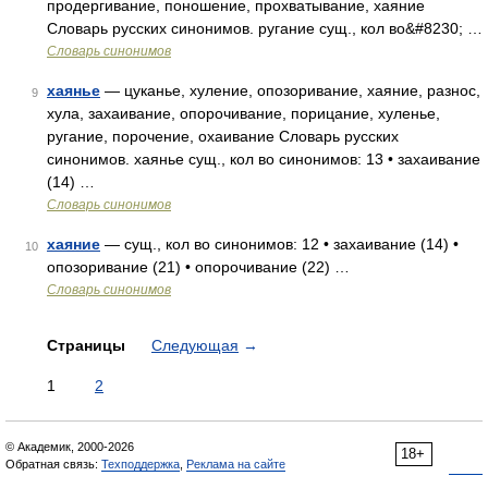
продергивание, поношение, прохватывание, хаяние
Словарь русских синонимов. ругание сущ., кол во&#8230; …
Словарь синонимов
хаянье
— цуканье, хуление, опозоривание, хаяние, разнос,
9
хула, захаивание, опорочивание, порицание, хуленье,
ругание, порочение, охаивание Словарь русских
синонимов. хаянье сущ., кол во синонимов: 13 • захаивание
(14) …
Словарь синонимов
хаяние
— сущ., кол во синонимов: 12 • захаивание (14) •
10
опозоривание (21) • опорочивание (22) …
Словарь синонимов
Страницы
Следующая
→
1
2
© Академик, 2000-2026
18+
Обратная связь:
Техподдержка
,
Реклама на сайте