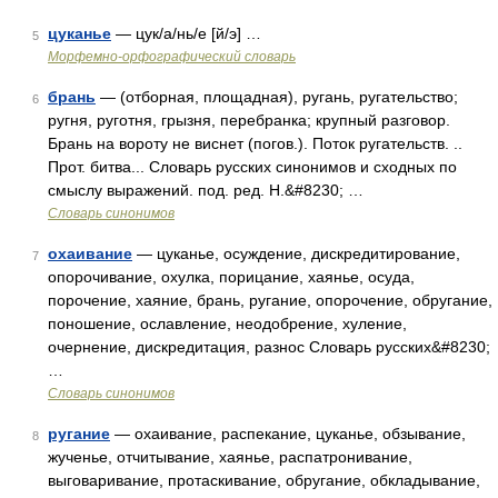
цуканье
— цук/а/нь/е [й/э] …
5
Морфемно-орфографический словарь
брань
— (отборная, площадная), ругань, ругательство;
6
ругня, руготня, грызня, перебранка; крупный разговор.
Брань на вороту не виснет (погов.). Поток ругательств. ..
Прот. битва... Словарь русских синонимов и сходных по
смыслу выражений. под. ред. Н.&#8230; …
Словарь синонимов
охаивание
— цуканье, осуждение, дискредитирование,
7
опорочивание, охулка, порицание, хаянье, осуда,
порочение, хаяние, брань, ругание, опорочение, обругание,
поношение, ославление, неодобрение, хуление,
очернение, дискредитация, разнос Словарь русских&#8230;
…
Словарь синонимов
ругание
— охаивание, распекание, цуканье, обзывание,
8
жученье, отчитывание, хаянье, распатронивание,
выговаривание, протаскивание, обругание, обкладывание,